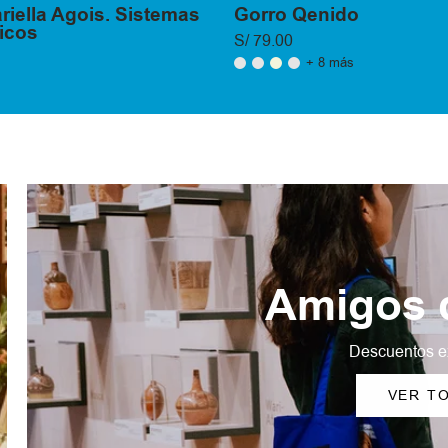
riella Agois. Sistemas
Gorro Qenido
icos
S/ 79.00
+ 8 más
Amigos d
Descuentos e
VER T