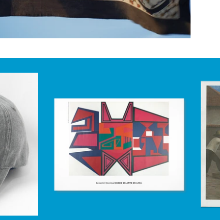
Afiche
Benjamin
Moncloa