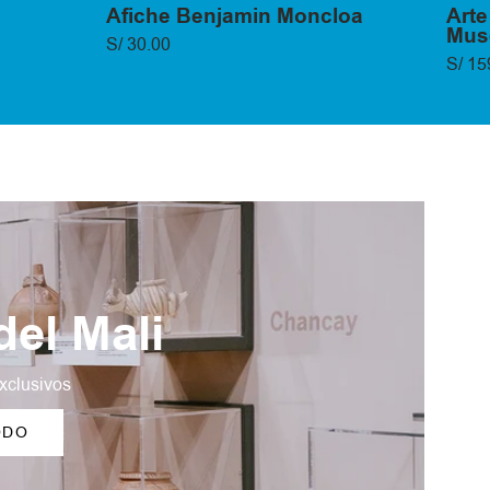
Afiche Benjamin Moncloa
Arte
Muse
S/ 30.00
S/ 15
el Mali
xclusivos
ODO