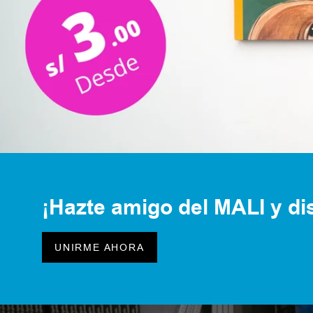
¡Hazte amigo del MALI y dis
UNIRME AHORA