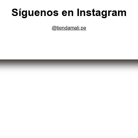
Síguenos en Instagram
@tiendamali.pe
Términos y Condiciones
 Frecuentes
Política de Privacidad
Política de Suscripción al New
Política de Cambios y Devolu
Política de Envíos
Libro de Reclamaciones