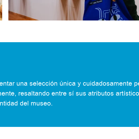
sentar una selección única y cuidadosamente 
te, resaltando entre sí sus atributos artístic
entidad del museo.