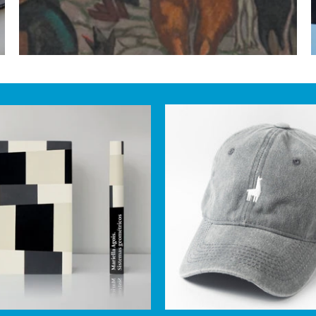
Gorro
Libro
Qenido
Mariella
Agois.
Sistemas
geométricos