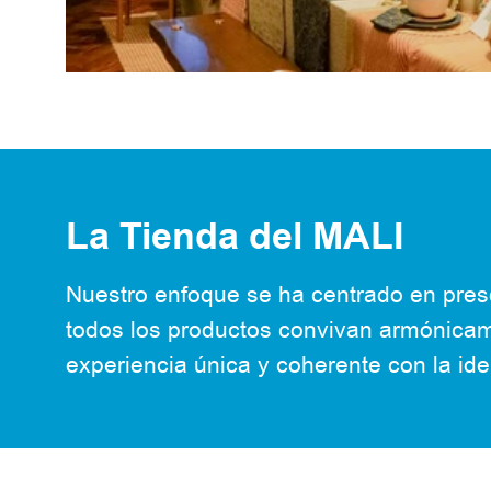
La Tienda del MALI
Nuestro enfoque se ha centrado en pre
todos los productos convivan armónicamen
experiencia única y
coherente con la id