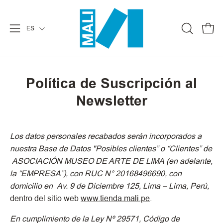
Saltar
al
Idioma
ES
contenido
Carr
Abrir
ABRIR
BARRA
menú
DE
de
BÚSQUE
navegación
Política de Suscripción al
Newsletter
Los datos personales recabados serán incorporados a
nuestra Base de Datos "Posibles clientes” o “Clientes” de
ASOCIACIÓN MUSEO DE ARTE DE LIMA
(en adelante,
la “
EMPRESA
”), con RUC N°
20168496690
, con
domicilio en
Av. 9 de Diciembre 125, Lima – Lima, Perú,
dentro del sitio web
www.tienda.mali.pe
.
En cumplimiento de la Ley Nº 29571, Código de