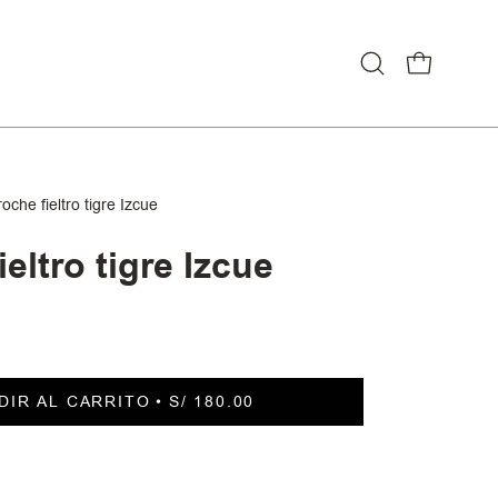
CARRO ABI
Abrir
barra
de
búsqueda
oche fieltro tigre Izcue
eltro tigre Izcue
DIR AL CARRITO
S/ 180.00