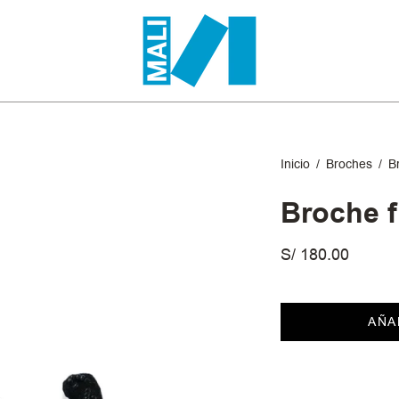
Inicio
/
Broches
/
Br
Broche fi
S/ 180.00
AÑA