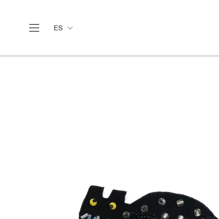
Saltar
al
Idioma
ES
contenido
Abrir
menú
de
navegación
Caja
de
luz
de
imagen
abierta