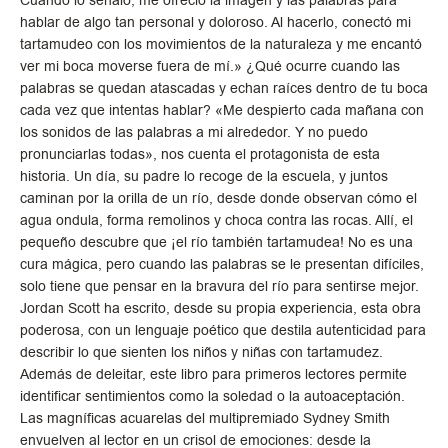
hablar de algo tan personal y doloroso. Al hacerlo, conectó mi
tartamudeo con los movimientos de la naturaleza y me encantó
ver mi boca moverse fuera de mí.» ¿Qué ocurre cuando las
palabras se quedan atascadas y echan raíces dentro de tu boca
cada vez que intentas hablar? «Me despierto cada mañana con
los sonidos de las palabras a mi alrededor. Y no puedo
pronunciarlas todas», nos cuenta el protagonista de esta
historia. Un día, su padre lo recoge de la escuela, y juntos
caminan por la orilla de un río, desde donde observan cómo el
agua ondula, forma remolinos y choca contra las rocas. Allí, el
pequeño descubre que ¡el río también tartamudea! No es una
cura mágica, pero cuando las palabras se le presentan difíciles,
solo tiene que pensar en la bravura del río para sentirse mejor.
Jordan Scott ha escrito, desde su propia experiencia, esta obra
poderosa, con un lenguaje poético que destila autenticidad para
describir lo que sienten los niños y niñas con tartamudez.
Además de deleitar, este libro para primeros lectores permite
identificar sentimientos como la soledad o la autoaceptación.
Las magníficas acuarelas del multipremiado Sydney Smith
envuelven al lector en un crisol de emociones: desde la