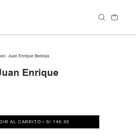
CARRO ABI
Abrir
barra
de
búsqueda
eo. Juan Enrique Bedoya.
Juan Enrique
DIR AL CARRITO
S/ 146.00