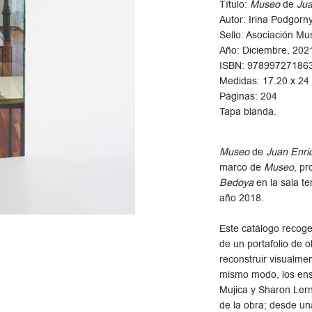
Título:
Museo
de
Jua
Autor: Irina Podgor
Sello: Asociación Mu
Año: Diciembre, 202
ISBN: 97899727186
Medidas: 17.20 x 24
Páginas: 204
Tapa blanda.
Museo
de
Juan Enri
marco de
Museo
, pr
Bedoya
en la sala t
año 2018.
Este catálogo recoge
de un portafolio de o
reconstruir visualmen
mismo modo, los en
Mujica y Sharon Ler
de la obra; desde una