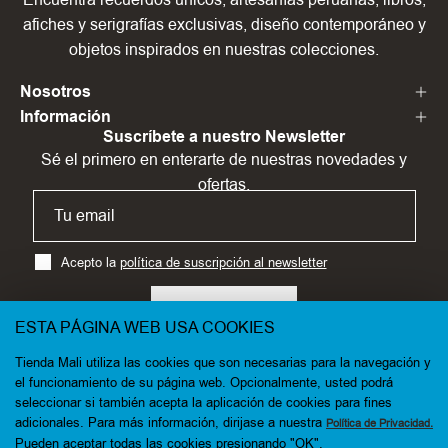
afiches y serigrafías exclusivas, diseño contemporáneo y
objetos inspirados en nuestras colecciones.
Nosotros
Información
Suscríbete a nuestro Newsletter
Sé el primero en enterarte de nuestras novedades y
ofertas.
Acepto la
política de suscripción al newsletter
SUSCRÍBETE
ESTA PÁGINA WEB USA COOKIES
Tienda Mali utiliza las cookies que son necesarias para la navegación y
el funcionamiento de su página web. Opcionalmente, usted podrá
seleccionar si también acepta la aplicación de cookies para fines
Idioma
adicionales. Para más información, dirijase a nuestra
Política de Privacidad.
Español
Pueden aceptar todas las cookies presionando "OK".